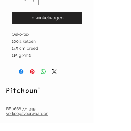
In winkelwagen
Oeko-tex
100% katoen
145 cm breed
115 gr/m2
Pitchoun'
BE0668.771.349
verkoopsvoorwaarden
CONTACT