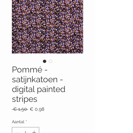
Pommé -
satijnkatoen -
digital painted
stripes
Normale
Verkoopprijs
 € 1,50 
€ 0,98
prijs
Aantal
*