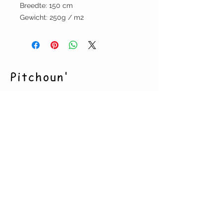
Breedte: 150 cm
Gewicht: 250g / m2
Pitchoun'
BE0668.771.349
verkoopsvoorwaarden
CONTACT
pitchoun.creation@gmail.com
Tel.
(0032) (0)486 60 18 07
Deurne-Antwerpen
Argenta BE22
9731 6753 0047