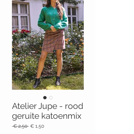
Atelier Jupe - rood
geruite katoenmix
Normale
Verkoopprijs
 € 2,50 
€ 1,50
prijs