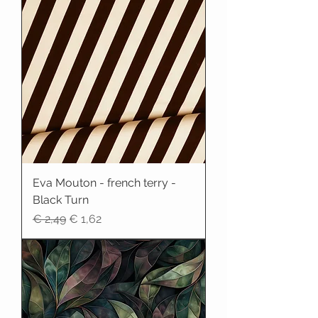
Eva Mouton - french terry -
Black Turn
Normale prijs
Verkoopprijs
€ 2,49
€ 1,62