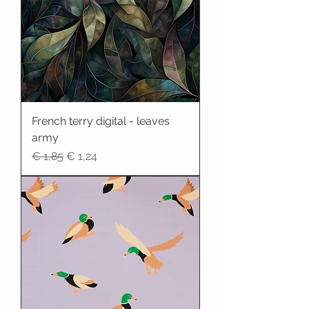
French terry digital - leaves
army
Normale prijs
Verkoopprijs
€ 1,85
€ 1,24