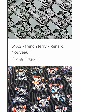
SYAS - french terry - Renard
Nouveau
Normale prijs
Verkoopprijs
€ 2,55
€ 1,53