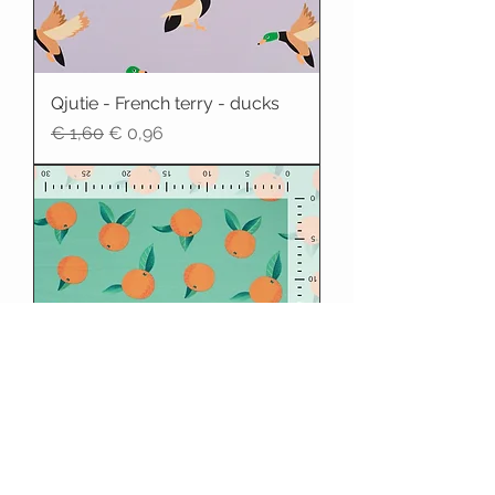
Qjutie - French terry - ducks
Normale prijs
Verkoopprijs
€ 1,60
€ 0,96
Qjutie - french terry - oranges