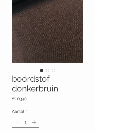
boordstof
donkerbruin
Prijs
€ 0,90
Aantal
*