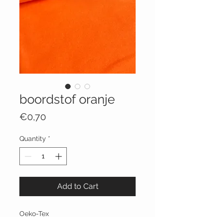
boordstof oranje
Price
€0,70
Quantity
*
Add to Cart
Oeko-Tex