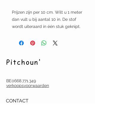
Prijzen zijn per 10 cm. Wilt u 1 meter
dan vult u bij aantal 10 in. De stof
wordt uiteraard in één stuk geknipt.
Pitchoun'
BE0668.771.349
verkoopsvoorwaarden
CONTACT
pitchoun.creation@gmail.com
Tel.
(0032) (0)486 60 18 07
Deurne-Antwerpen
Argenta BE22
9731 6753 0047