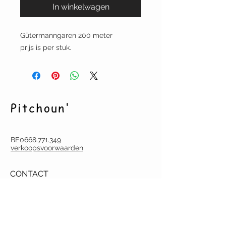
In winkelwagen
Gütermanngaren 200 meter
prijs is per stuk.
Pitchoun'
BE0668.771.349
verkoopsvoorwaarden
CONTACT
pitchoun.creation@gmail.com
Tel.
(0032) (0)486 60 18 07
Deurne-Antwerpen