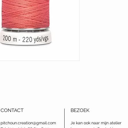
CONTACT
BEZOEK
pitchoun.creation@gmail.com
J
e kan ook naar mijn atelier