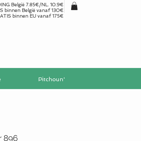
NG België 7.85€/NL. 10.9€
 binnen België vanaf 130€
ATIS binnen EU vanaf 175€
e
Pitchoun'
r 896