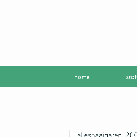
home
sto