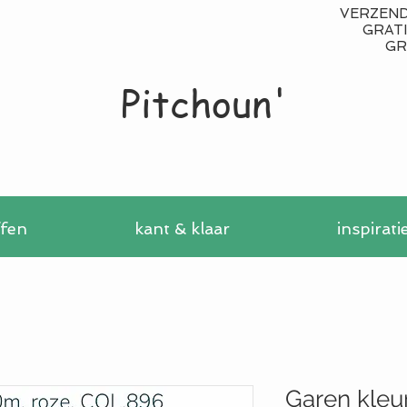
VERZENDI
GRATIS
GR
Pitchoun'
ffen
kant & klaar
inspirati
Garen kleu