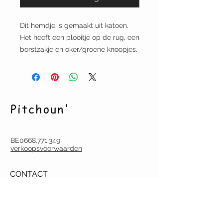
Dit hemdje is gemaakt uit katoen.
Het heeft een plooitje op de rug, een
borstzakje en oker/groene knoopjes.
Pitchoun'
BE0668.771.349
verkoopsvoorwaarden
CONTACT
pitchoun.creation@gmail.com
Tel.
(0032) (0)486 60 18 07
Deurne-Antwerpen