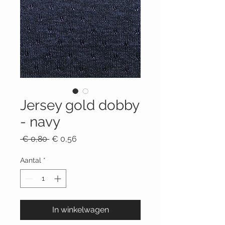
Jersey gold dobby
- navy
Normale
Verkoopprijs
 € 0,80 
€ 0,56
prijs
Aantal
*
In winkelwagen