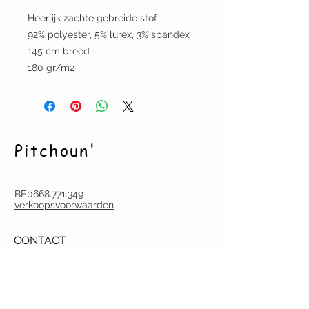
Heerlijk zachte gebreide stof
92% polyester, 5% lurex, 3% spandex
145 cm breed
180 gr/m2
Pitchoun'
BE0668.771.349
verkoopsvoorwaarden
CONTACT
pitchoun.creation@gmail.com
Tel.
(0032) (0)486 60 18 07
Deurne-Antwerpen