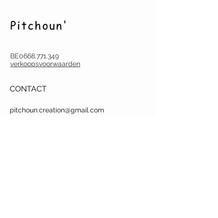
Pitchoun'
BE0668.771.349
verkoopsvoorwaarden
CONTACT
pitchoun.creation@gmail.com
Tel.
(0032) (0)486 60 18 07
Deurne-Antwerpen
Argenta BE22
9731 6753 0047
BEZOEK
J
e kan ook naar mijn atelier
komen om
stoffen te kiezen of je wensen te