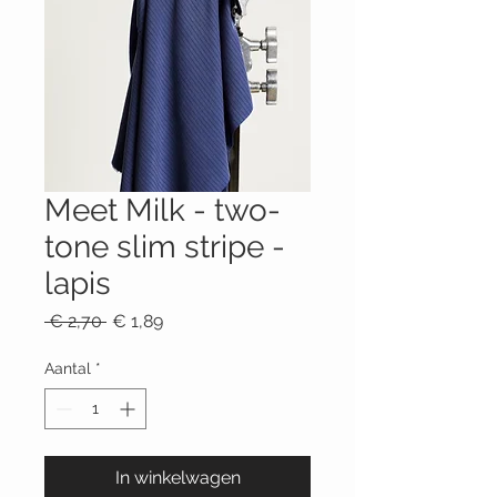
Meet Milk - two-
tone slim stripe -
lapis
Normale
Verkoopprijs
 € 2,70 
€ 1,89
prijs
Aantal
*
In winkelwagen