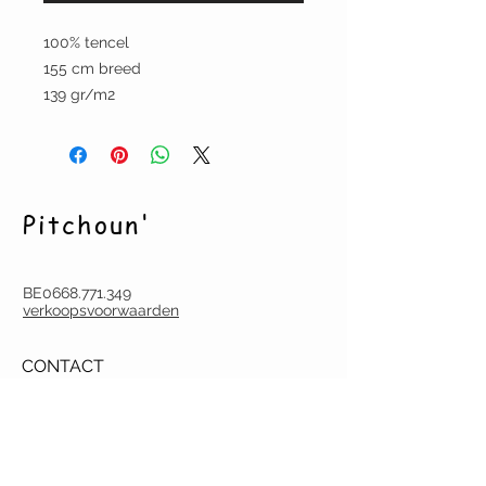
100% tencel
155 cm breed
139 gr/m2
Pitchoun'
BE0668.771.349
verkoopsvoorwaarden
CONTACT
pitchoun.creation@gmail.com
Tel.
(0032) (0)486 60 18 07
Deurne-Antwerpen
Argenta BE22
9731 6753 0047