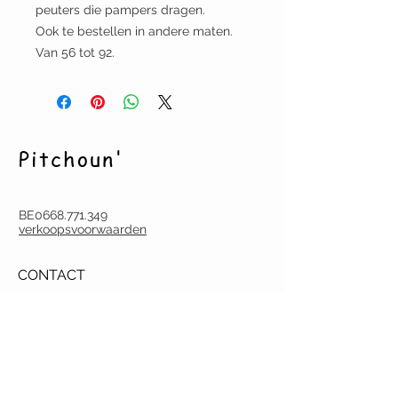
peuters die pampers dragen.
Ook te bestellen in andere maten.
Van 56 tot 92.
Pitchoun'
BE0668.771.349
verkoopsvoorwaarden
CONTACT
pitchoun.creation@gmail.com
Tel.
(0032) (0)486 60 18 07
Deurne-Antwerpen
Argenta BE22
9731 6753 0047