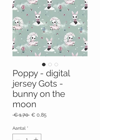
Poppy - digital
jersey Gots -
bunny on the
moon
Normale
Verkoopprijs
 € 1,70 
€ 0,85
prijs
Aantal
*