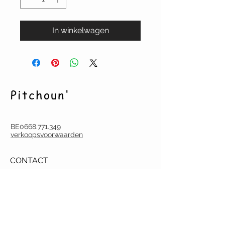
In winkelwagen
Pitchoun'
BE0668.771.349
verkoopsvoorwaarden
CONTACT
pitchoun.creation@gmail.com
Tel.
(0032) (0)486 60 18 07
Deurne-Antwerpen
Argenta BE22
9731 6753 0047