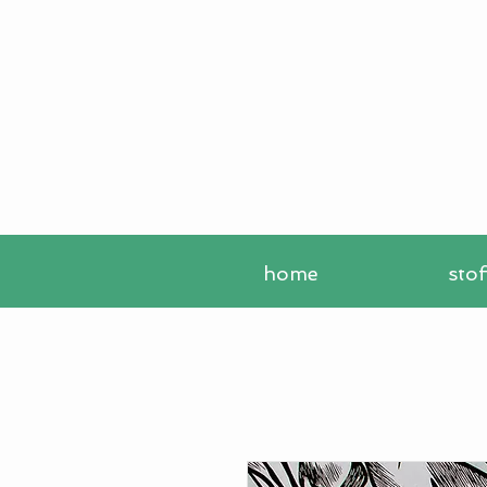
home
sto