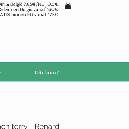
NG België 7.85€/NL. 10.9€
 binnen België vanaf 130€
ATIS binnen EU vanaf 175€
e
Pitchoun'
ch terry - Renard