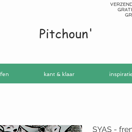
VERZENDI
GRATIS
GR
Pitchoun'
ffen
kant & klaar
inspirati
SYAS - fren