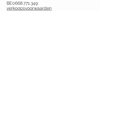
BE0668.771.349
verkoopsvoorwaarden
CONTACT
pitchoun.creation@gmail.com
Tel.
(0032) (0)486 60 18 07
Deurne-Antwerpen
Argenta BE22
9731 6753 0047
BEZOEK
J
e kan ook naar mijn atelier
komen om
stoffen te kiezen of je wensen te
bespreken. Bel of mail dan eerst even.
Volg Pitchoun'