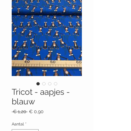
Tricot - aapjes -
blauw
Normale
Verkoopprijs
 € 1,20 
€ 0,90
prijs
Aantal
*