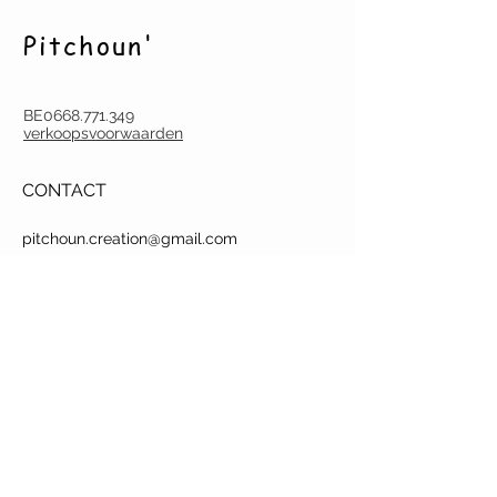
Pitchoun'
BE0668.771.349
verkoopsvoorwaarden
CONTACT
pitchoun.creation@gmail.com
Tel.
(0032) (0)486 60 18 07
Deurne-Antwerpen
Argenta BE22
9731 6753 0047
BEZOEK
J
e kan ook naar mijn atelier
komen om
stoffen te kiezen of je wensen te
bespreken. Bel of mail dan eerst even.